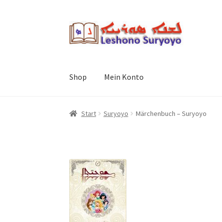
Zur
Zum
Navigation
Inhalt
springen
springen
Shop
Mein Konto
Start
Suryoyo
Märchenbuch – Suryoyo