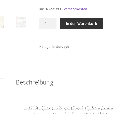
inkl. MwSt.
zzgl.
Versandkosten
Märchenbuch
In den Warenkorb
-
Suryoyo
Menge
Kategorie:
Suryoyo
Beschreibung
ܶܬܬܰܪܓܡܰܬܼ݀ ܠܠܶܫ̈ܳܢܐ ܢܽܘܟܪ̈ܳܝܶܐ ܐܰܝܟ ܥܰܪܰܒܳܝܳܐ ܘܠܶܫ̈ܳܢܶܐ ܐܽܘܪ̈ܺܝܦܳܝܐ.