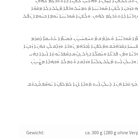
ܶܬܶܠ ܠܠܶܫ̈ܳܢܐ ܐ̱ܚܪ̈ܳܢܶܐ. ܘܗܳܠܶܝܢ ܠܶܫܳܢ̈ܐ ܕܶܐܬܬܰܪܓܰܡ ܠܗܽܘܢ
ܒܙܰܒܢܳܐ ܠܶܫܳܢܳܐ ܣܽܘܪܝܳܝܳܐ ܡܶܬܡܚܶܠ ܘܪܳܦܶܐ ܡܶܛܽܠ ܕܠܳܐ ܡܩܰܘܶܐ
ܽܘܟܪ̈ܳܝܐ ܕܶܐܬܬܰܪܓܰܡ ܠܗܽܘܢ. ܘܠܶܫܳܢܳܐ ܣܽܘܪܝܳܝܳܐ ܝܰܘܡܳܐ ܒܝܰܘܡܳܐ ܢܳܦܶܠ
ܡܶܐ ܣܽܘܪ̈ܝܳܝܶܐ. ܘܰܥܕܰܡܶܫ ܡܶܬܚܰܫܚܺܝܢܰܢ ܒܰܣܝ̈ܳܡܶܐ ܥܰܬܺܝܩ̈ܐ ܕܰܩܕܳܡ
ܝܚܳܐ ܕܩܰܪܗܰܒܰܫ ܘܡܰܠܦܳܢܳܐ ܐܰܒܪܳܗܳܡ ܢܽܘܪܳܐ. ܘܙܳܕܶܩ ܠܰܢ ܒܗܳܢܳܐ ܙܰܒܢܳܐ
ܪ̈ܳܝܐ ܘܡܶܢ ܦܶܪ̈ܥܶܐ ܘܚܰܩ̈ܠܶܐ ܕܟܽܠ ܓܢܶܣ ܕܣܶܦܪܳܝܽܘܬܼܳܐ ܐܰܝܕܳܐ ܕܗܺܝ.
 ܘܕܺܝܠܳܢܳܐܺܝܬܼ ܡܶܛܽܠ ܛܠܳܝ̈ܶܐ ܘܙܳܕܶܩ ܕܬܶܬܼܡܠܶܐ. ܘܰܒܗܳܕܶܐ ܡܨܶܝܢܰܢ
ܟܬܳܒܳܐ ܗܳܢܳܐ. ܕܺܝܠܳܢܳܐܺܝܬ ܡܰܘܕܶܐ ܐ̱ܢܳܐ ܠܡܰܠܦܳܢܳܐ ܝܰܘܣܶܦ ܒܶܓܬܰܫ.
Gewicht:
ca. 300 g (280 g ohne Ve