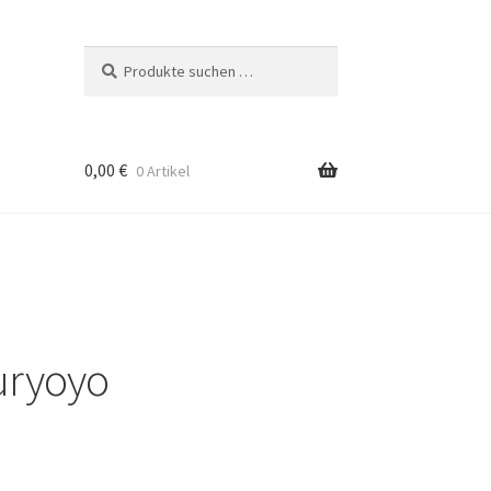
Suchen
Suchen
nach:
0,00
€
0 Artikel
uryoyo