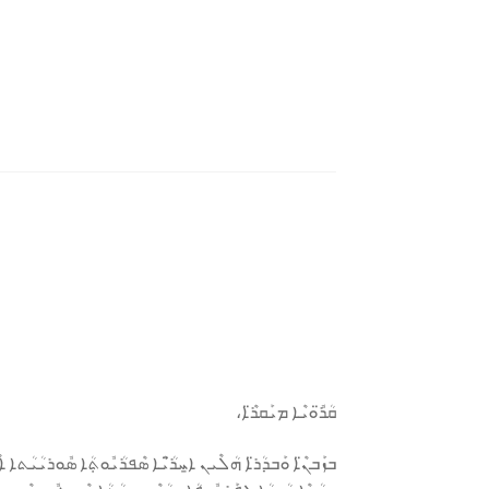
ܩܳܪ̈ܽܘܝܶܐ ܡܝܰܩܪ̈ܶܐ،
ܒܙܰܒܢ̈ܶܐ ܘܰܒܕܳܪ̈ܐ ܗܳܠܶܝܢ ܐ̱ܚܪ̈ܳܝܶܐ ܣܶܦܪܳܝܽܘܬܼܳܐ ܣܽܘܪܝܳܝܳܬܐ ܐ