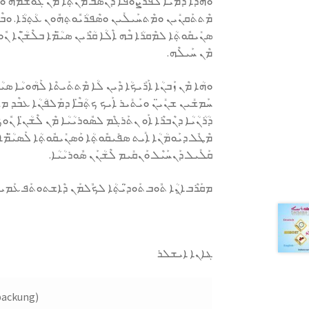
ܘܗܳܕܶܐ ܕܳܡܝܳܐ ܠܦܰܪܨܽܘܦܳܐ ܕܢܳܣܶܒ ܡܢܳܬܼܳܐ ܡܶܢ ܓܽܘܫܡܶܗ ܘܢ
ܡܶܬܬܰܩܢܺܝܢ ܘܡܶܬܚܰܝܠܺܝܢ ܘܣܶܦܪܳܝܽܘܬܼܗܽܘܢ ܥܳܬܼܪܳܐ. ܘܒܶܗ 
ܣܢܺܝܩܽܘܬܼܳܐ ܠܡܶܩܪܳܐ ܒܶܗ ܐܶܠܳܐ ܩܳܪܶܝܢ ܣܝ̈ܳܡܶܐ ܒܠܶܫ̈ܳܢܶܐ ܢ
ܡܶܢ ܚܰܝܠܶܗ.
ܘܗܳܐ ܡܶܢ ܙܰܒܢܳܐ ܐܰܪܺܝܟܳܐ ܕܶܝܢ ܠܳܐ ܡܶܬܬܰܝܬܶܐ ܠܰܗܳܘܝܳܐ ܣܝ̈ܳ
ܚܰܡܫܺܝܢ ܫܢܺܝ̈ܢ ܘܝܰܬܺܝܪ ܐܰܝܟ ܟܬܼܳܒ̈ܶܐ ܕܡܰܠܦܳܢܳܐ ܥܒܶܕ ܡܫܺ
ܕܳܪܳܢܳܝܳܐ ܕܢܶܒܪܶܐ ܐܰܘ ܢܬܰܪܓܶܡ ܠܣܽܘܪܝܳܝܳܐ ܡܶܢ ܠܶܫܳܢ̈ܐ ܢܽܘܟ
ܡܶܛܽܠ ܕܝܰܘܡܳܢܳܐ ܐܺܝܬ ܣܦܺܝܩܽܘܬܼܳܐ ܘܰܣܢܺܝܩܽܘܬܼܳܐ ܠܰܣܝ̈ܳܡܶܐ
ܩܰܠܺܝܠ ܕܰܢܚܰܝܶܠ ܘܰܢܩܺܝܡ ܠܶܫܳܢܰܢ ܣܽܘܪܝܳܝܳܐ.
ܡܩܰܪܶܒ ܐ̱ܢܳܐ ܬܽܘܒ ܬܰܘܕ̈ܝܳܬܼܳܐ ܠܟܽܠܡܰܢ ܕܶܐܫܬܘܬܰܦ ܥܰܡܝ ܒܰ
ܔܐܢܐ ܐܝܫܠܪ
rpackung)